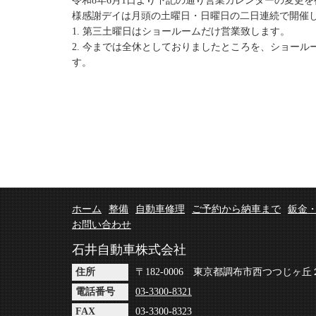
令和8年6月1日より下記の通り営業カレンダーの変更
様感謝デイは月頭の土曜日・日曜日の二日連続で開催
1. 第三土曜日はショールームだけ営業致します。
2. 今までは全休としておりましたところを、ショー
す。
ホーム
整備
自動車修理
ご予約から納車まで
鈑金
お問い合わせ
石井自動車株式会社
住所
〒182-0006 東京都調布市西つつじヶ
電話番号
03-3300-8321
FAX
03-3300-8323