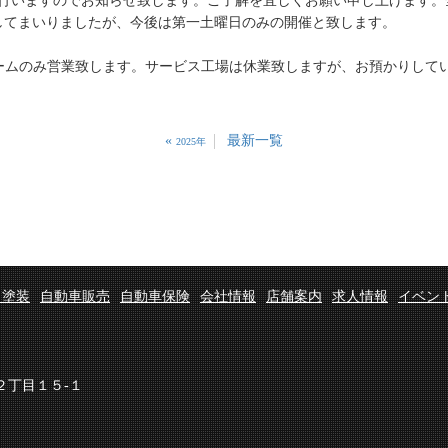
を行いますのでお知らせ致します。ご了解を宜しくお願い申し上げます
してまいりましたが、今後は第一土曜日のみの開催と致します。
ルームのみ営業致します。サービス工場は休業致しますが、お預かりして
«
最新一覧
2025年
・塗装
自動車販売
自動車保険
会社情報
店舗案内
求人情報
イベン
丘２丁目１５-１